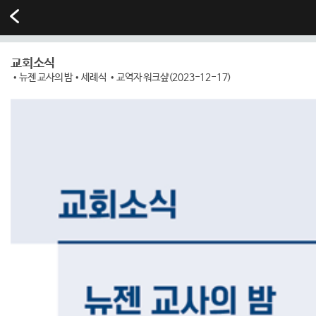
교회소식
•뉴젠 교사의 밤•세례식 •교역자 워크샾(2023-12-17)